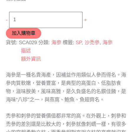
-
+
加入購物車
貨號:
SCA029
分類:
海参
標籤:
SP
,
沙禿參
,
海參
描述
額外資訊
海參是一種名貴海產，因補益作用類似人參而得名。海
參肉質軟嫩，營養豐富，是典型的高蛋白、低脂肪食
物，滋味腴美，風味高雅，是久負盛名的名饌佳餚，是
海味“八珍”之一，與燕窩、鮑魚、魚翅齊名。
禿參和刺參的營養價值都非常的高。在外觀上，刺參和
禿參的差別還是比較大的，刺參就像刺蝟一樣，有很多