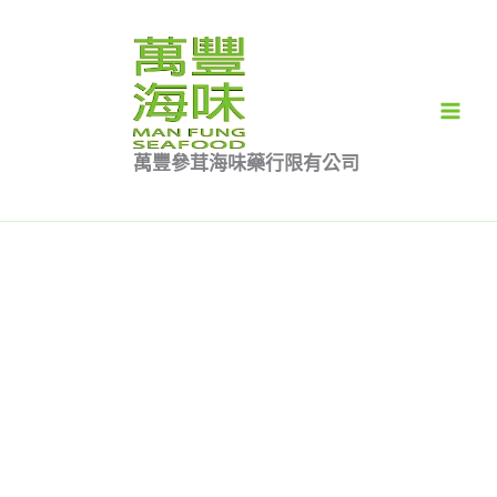
跳
沙
原
價
目
價
此
此
至
禿
始
格
前
格
產
產
特價
特價
特價
主
參
價
範
價
範
品
品
要
特
格：
圍：
格：
圍：
有
有
內
價
$1,680.00。
$880.00
$1,330.00。
$2,900.00
多
多
萬豐參茸海味藥行限有公司
容
700
到
到
種
種
元
$3,730.00
$3,900.00
款
款
1
式。
式。
斤
可
可
數
在
在
量
產
產
品
品
頁
頁
面
面
選
選
擇
擇