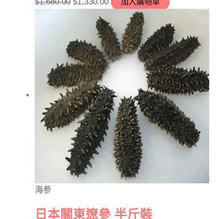
$
1,680.00
$
1,330.00
加入購物車
海参
日本關東遼參 半斤裝