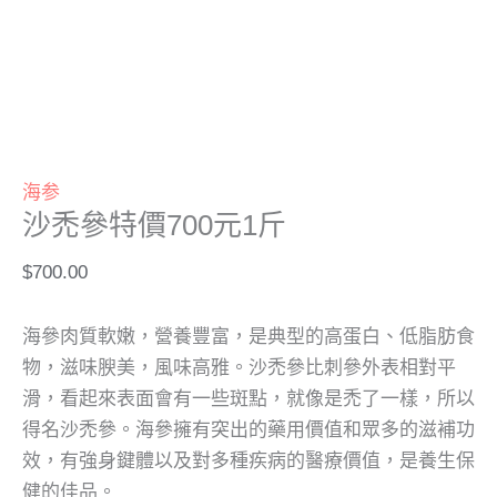
選
選
項
項
海参
沙禿參特價700元1斤
$
700.00
海參肉質軟嫩，營養豐富，是典型的高蛋白、低脂肪食
物，滋味腴美，風味高雅。沙禿參比刺參外表相對平
滑，看起來表面會有一些斑點，就像是禿了一樣，所以
得名沙禿參。海參擁有突出的藥用價值和眾多的滋補功
效，有強身鍵體以及對多種疾病的醫療價值，是養生保
健的佳品。