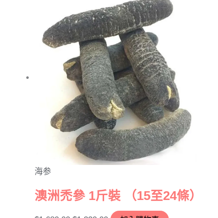
海参
澳洲禿參 1斤裝 （15至24條）