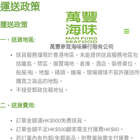
跳
運送政策
至
主
運送政策
要
內
一、送貨地區:
萬豐參茸海味藥行限有公司
容
送貨服務僅限於香港地區。未能提供送貨服務地區包
括離島、禁區、展覽場地、倉庫、酒店、裝修單位、
船屋/船、地盤、碼頭、機場、現場環境不容許運送所
購買之貨品的地點。
不接受郵政信箱地址。
二、送貨費用:
訂單金額滿HK$500免費送貨。
訂單金額不足HK$500顧客需支付運費HK$60。
若訂單內有包郵/免郵商品，則整單無需支付運費。