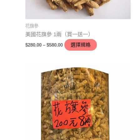
產
品
頁
花旗參
面
美國花旗參 1兩（買一送一）
選
$
280.00
–
$
580.00
選擇規格
擇
選
項