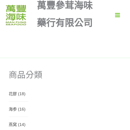
萬豐參茸海味
跳
至
主
藥行有限公司
要
內
容
商品分類
花膠
(18)
海参
(16)
燕窝
(14)