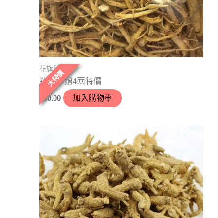
花旗參
大特價
花旗參鬚4兩特價
$
60.00
加入購物車
價
此
格
產
範
圍：
品
$1,980.00
有
到
$3,380.00
多
種
款