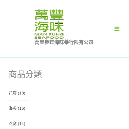
跳
至
主
要
內
萬豐參茸海味藥行限有公司
容
商品分類
花膠
(18)
海参
(16)
燕窝
(14)