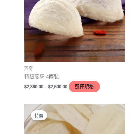
種
款
式。
可
在
產
品
頁
燕窝
面
特級燕窩 4兩裝
選
$
2,360.00
–
$
2,500.00
選擇規格
擇
選
價
項
此
格
產
特價
範
圍：
品
$5,400.00
有