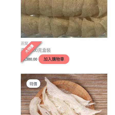
燕窝
大特價
燕𦾟 500克盒裝
$
6,380.00
加入購物車
原
目
始
前
特價
價
價
格：
格：
$2,000.00。
$1,600.00。