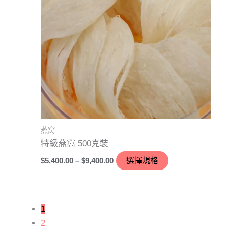
到
$9,400.00
多
種
款
式。
可
在
產
品
頁
燕窝
面
特級燕窩 500克裝
選
$
5,400.00
–
$
9,400.00
選擇規格
擇
選
項
1
2