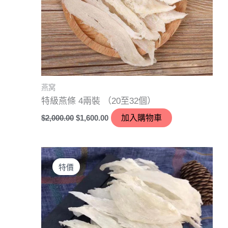
燕窝
特級燕條 4兩裝 （20至32個）
$
2,000.00
$
1,600.00
加入購物車
原
目
始
前
特價
價
價
格：
格：
$7,800.00。
$6,200.00。