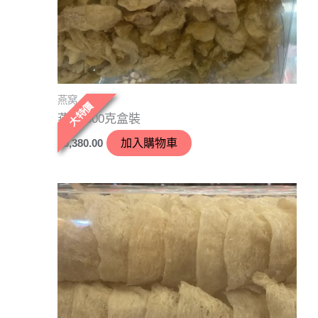
燕窝
大特價
燕角 500克盒裝
$
5,380.00
加入購物車