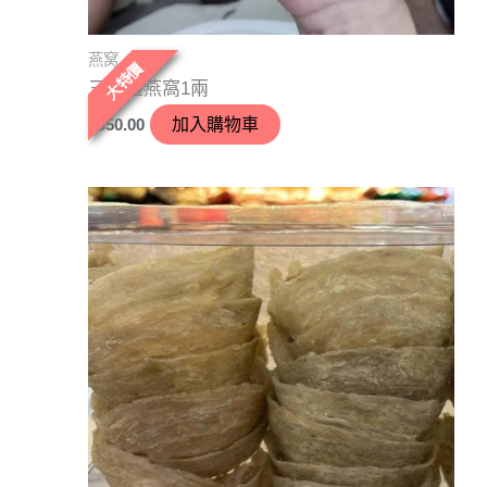
燕窝
大特價
三角盞燕窩1兩
$
350.00
加入購物車