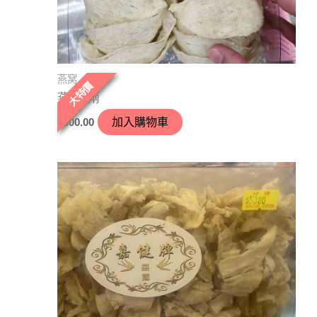
燕窝
大特價
燕盞1兩
$
600.00
加入購物車