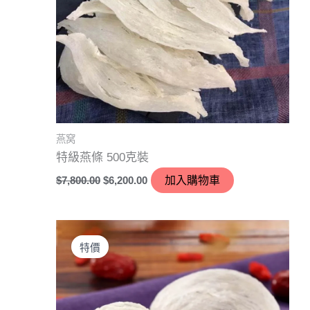
燕窝
特級燕條 500克裝
$
7,800.00
$
6,200.00
加入購物車
價
此
格
產
特價
範
圍：
品
$2,360.00
有
到
$2,500.00
多