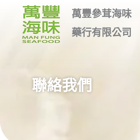
跳
萬豐參茸海味
至
主
藥行有限公司
要
內
容
聯絡我們