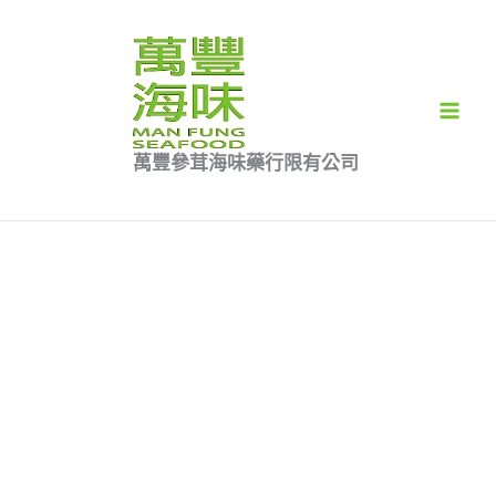
跳
刺
原
原
價
目
目
價
此
至
參
始
始
格
前
前
格
產
特價
特價
特價
主
1
價
價
範
價
價
範
品
要
斤
格：
格：
圍：
格：
格：
圍：
有
內
裝
$3,800.00。
$1,880.00。
$880.00
$3,030.00。
$1,500.00。
$1,100.00
多
萬豐參茸海味藥行限有公司
容
數
到
到
種
量
$3,730.00
$1,180.00
款
式。
可
在
產
品
頁
面
選
擇