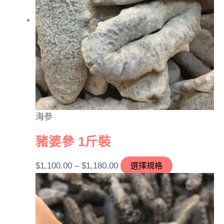
海参
豬婆參 1斤裝
$
1,100.00
–
$
1,180.00
選擇規格