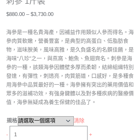
刺參 1斤裝
$
880.00
–
$
3,730.00
海參是一種名貴海產，因補益作用類似人參而得名。海
參肉質軟嫩，營養豐富，是典型的高蛋白、低脂肪食
物，滋味腴美，風味高雅，是久負盛名的名饌佳餚，是
海味“八珍”之一，與燕窩、鮑魚、魚翅齊名。刺參是海
參的一種，該類海參因體壁多厚而柔韌，結締組織特別
發達，有彈性，刺透亮，肉質筋道，口感好，是多種食
用海參中品質最好的一種。海參擁有突出的藥用價值和
眾多的滋補功效，有強身鍵體以及對多種疾病的醫療價
值，海參無疑成為養生保健的佳品了。
規格
清除
-
+