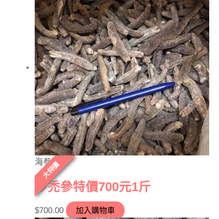
海参
大特價
沙禿參特價700元1斤
$
700.00
加入購物車