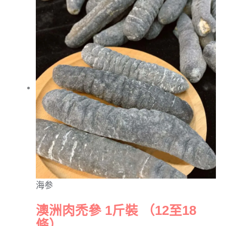
海参
澳洲肉禿參 1斤裝 （12至18
條）