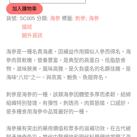
加入購物車
貨號:
SC005
分類:
海参
標籤:
刺參
,
海參
描述
額外資訊
海參是一種名貴海產，因補益作用類似人參而得名。海
參肉質軟嫩，營養豐富，是典型的高蛋白、低脂肪食
物，滋味腴美，風味高雅，是久負盛名的名饌佳餚，是
海味“八珍”之一，與燕窩、鮑魚、魚翅齊名。
刺參是海參的一種，該類海參因體壁多厚而柔韌，結締
組織特別發達，有彈性，刺透亮，肉質筋道，口感好，
是多種食用海參中品質最好的一種。
海參擁有突出的藥用價值和眾多的滋補功效，在古代被