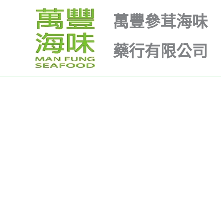
跳
原
目
價
此
萬豐參茸海味
至
始
前
格
產
特價
特價
主
價
價
範
品
藥行有限公司
要
格：
格：
圍：
有
內
$25.00。
$20.00。
$345.00
多
容
到
種
$490.00
款
式。
可
在
產
品
頁
面
選
擇