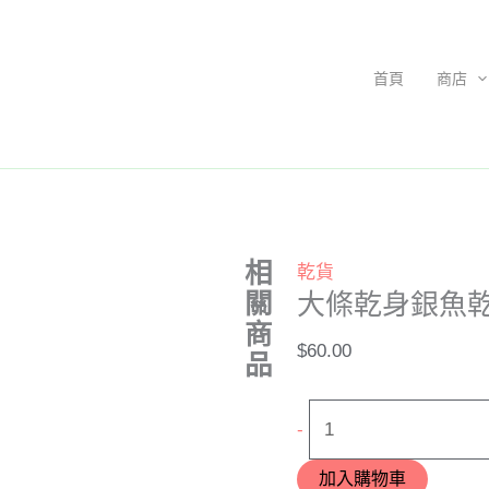
大
條
乾
首頁
商店
身
銀
魚
乾
4
兩
相
乾貨
數
關
大條乾身銀魚乾
量
商
$
60.00
品
-
加入購物車