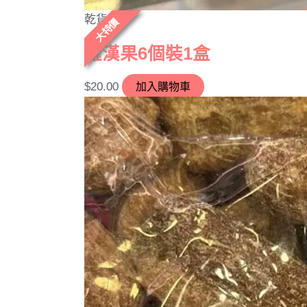
乾貨
大特價
羅漢果6個裝1盒
$
20.00
加入購物車