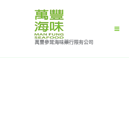
跳
蝦
原
原
原
目
目
目
至
米
始
始
始
前
前
前
特價
特價
主
半
價
價
價
價
價
價
要
斤
格：
格：
格：
格：
格：
格：
內
裝
$138.00。
$98.00。
$98.00。
$80.00。
$60.00。
$50.00。
萬豐參茸海味藥行限有公司
容
數
量