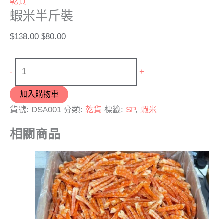
乾貨
蝦米半斤裝
$
138.00
$
80.00
-
+
加入購物車
貨號:
DSA001
分類:
乾貨
標籤:
SP
,
蝦米
相關商品