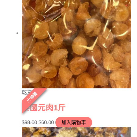
乾貨
大特價
泰國元肉1斤
$
98.00
$
60.00
加入購物車