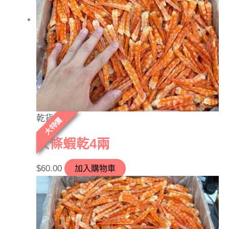
乾貨
大特價
大條蝦乾4兩
$
60.00
加入購物車