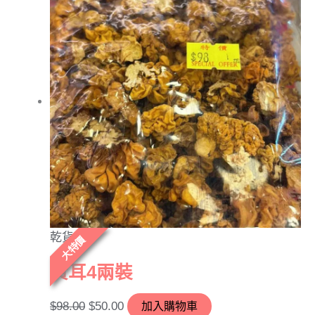
乾貨
大特價
黃耳4兩裝
$
98.00
$
50.00
加入購物車