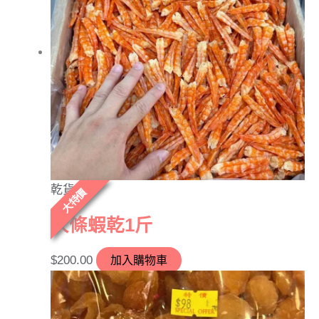
乾貨
大特價
大條蝦乾1斤
$
200.00
加入購物車