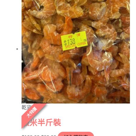
乾貨
大特價
蝦米半斤裝