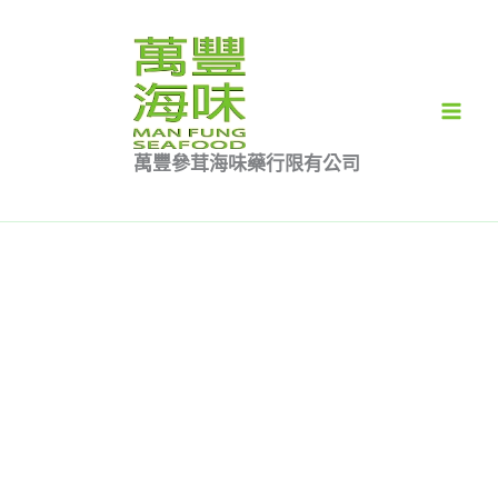
跳
貝
原
目
至
母
始
前
特價
主
3
價
價
要
兩
格：
格：
內
特
$138.00。
$80.00。
萬豐參茸海味藥行限有公司
容
價
數
量