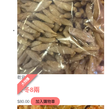
乾貨
大特價
麥冬8兩
$
80.00
加入購物車