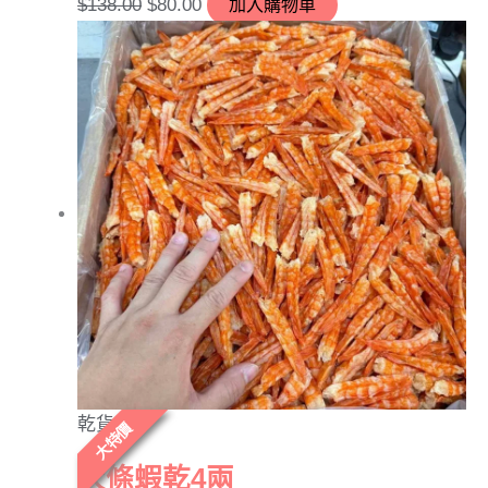
$
138.00
$
80.00
加入購物車
乾貨
大特價
大條蝦乾4兩