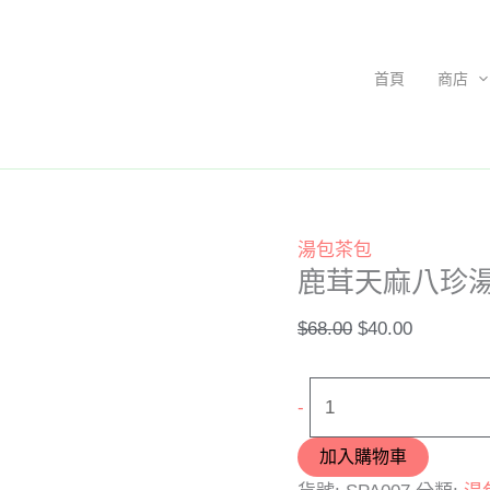
鹿
原
目
茸
始
前
天
價
價
首頁
商店
麻
格：
格：
八
$68.00。
$40.00。
珍
湯
包
湯包茶包
數
鹿茸天麻八珍
量
$
68.00
$
40.00
-
加入購物車