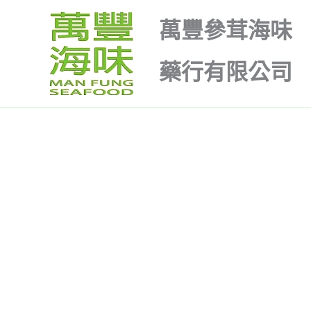
跳
原
目
萬豐參茸海味
至
始
前
特價
主
價
價
藥行有限公司
要
格：
格：
內
$780.00。
$550.00。
容