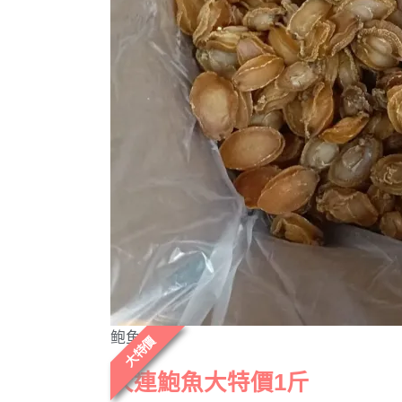
鲍鱼
大特價
大連鮑魚大特價1斤