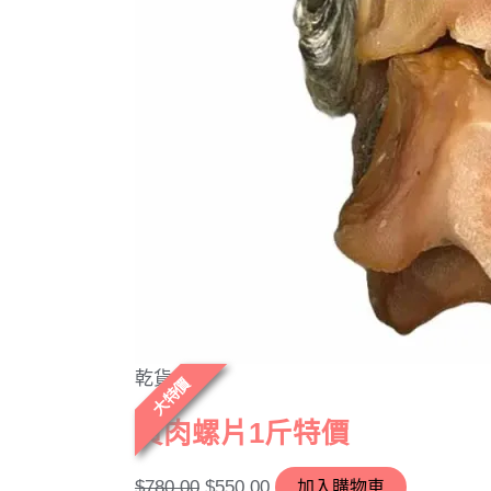
乾貨
大特價
黃肉螺片1斤特價
$
780.00
$
550.00
加入購物車