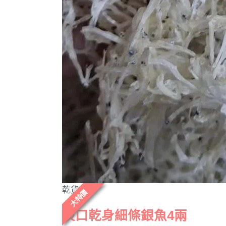
乾貨
大特價
淡口乾身細條銀魚4兩