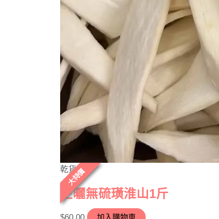
乾貨
大特價
生曬無硫璜淮山1斤
$
60.00
加入購物車