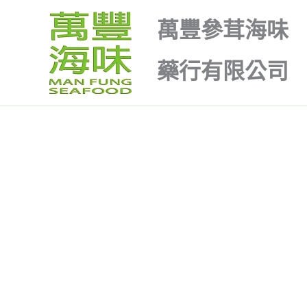
跳
原
目
萬豐參茸海味
至
始
前
特價
主
價
價
藥行有限公司
要
格：
格：
內
$98.00。
$50.00。
容