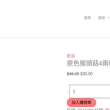
原
原
目
色
始
前
猴
價
價
首頁
商店
頭
格：
格：
菇
$48.00。
$30.00。
4
兩
裝
乾貨
數
原色猴頭菇4兩
量
$
48.00
$
30.00
-
加入購物車