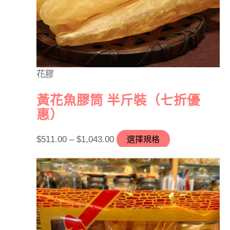
花膠
黃花魚膠筒 半斤裝（七折優
惠）
$
511.00
–
$
1,043.00
選擇規格