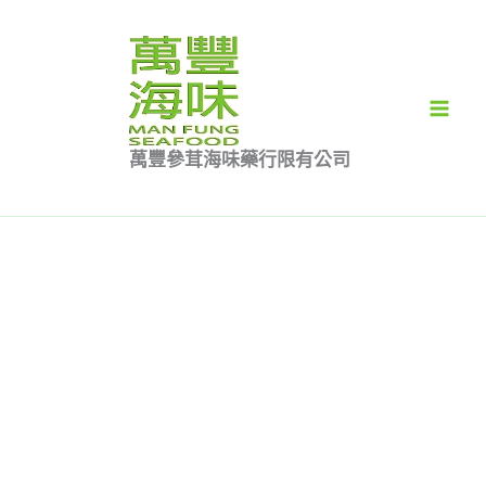
跳
花
價
價
此
至
膠
格
格
產
特價
主
筒
範
範
品
要
8
圍：
圍：
有
內
兩
$616.00
$511.00
多
萬豐參茸海味藥行限有公司
容
裝
到
到
種
（七
$896.00
$1,043.00
款
折
式。
優
可
惠）
在
數
產
量
品
頁
面
選
擇