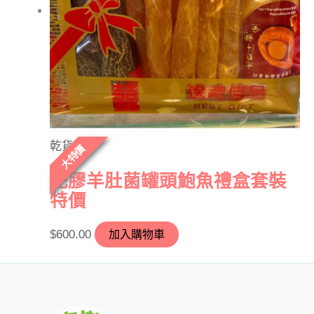
乾貨
大特價
花膠羊肚菌罐頭鮑魚禮盒套裝
特價
$
600.00
加入購物車