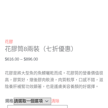
選
項
花膠
花膠筒8兩裝（七折優惠）
$
616.00
–
$
896.00
花膠是將大型魚的魚鰾曬乾而成。
花膠筒的
營養價值很
高，膠質好，燉後膠肉軟滑，肉質較厚，口感不錯，滋
陰養肝補腎功效顯著，也是護膚美容養顏的好選擇。
規格
清除