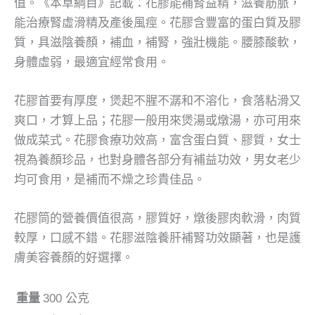
值。《本草綱目》記載：花膠能補腎益精，滋養筋脈，
能治療腎虛滑精及產後風痙。花膠含豐富的蛋白質及膠
質，具滋陰養顏，補血，補腎，強壯機能。腰膝酸軟，
身體虛弱，最適宜經常食用。
花膠首要有厚度，煲起不腥不潺和不溶化，食落粘滑又
爽口，才算上品；花膠一般用來煲湯或燉湯，亦可用來
做成菜式。花膠食療功效高，富含蛋白質、膠質，女士
視為養顏珍品，也對身體各部分有補益功效，男女老少
均可食用，是補而不燥之珍貴佳品。
花膠筒的
營養價值很高，膠質好，燉後膠肉軟滑，肉質
較厚，口感不錯。花膠滋陰養肝補腎功效顯著，也是護
膚美容養顏的好選擇。
重量
300 公克