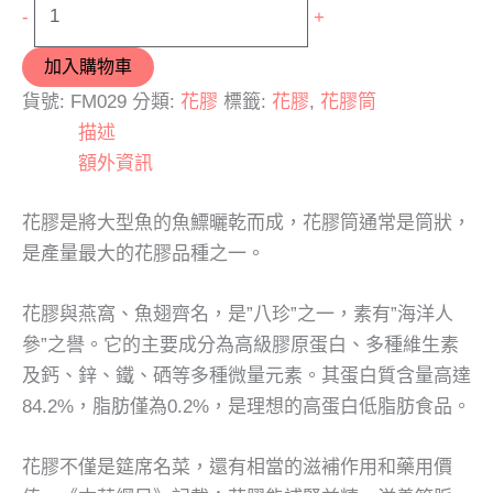
-
+
加入購物車
貨號:
FM029
分類:
花膠
標籤:
花膠
,
花膠筒
描述
額外資訊
花膠是將大型魚的魚鰾曬乾而成，花膠筒通常是筒狀，
是產量最大的花膠品種之一。
花膠與燕窩、魚翅齊名，是”八珍”之一，素有”海洋人
參”之譽。它的主要成分為高級膠原蛋白、多種維生素
及鈣、鋅、鐵、硒等多種微量元素。其蛋白質含量高達
84.2%，脂肪僅為0.2%，是理想的高蛋白低脂肪食品。
花膠不僅是筵席名菜，還有相當的滋補作用和藥用價