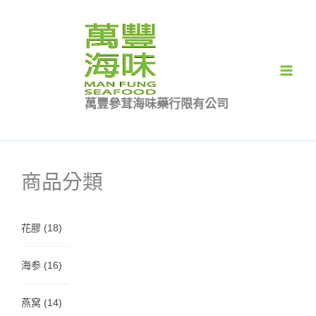
跳
至
主
要
內
萬豐參茸海味藥行限有公司
容
商品分類
花膠
(18)
海参
(16)
燕窝
(14)