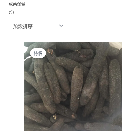
成藥保健
(9)
原
目
始
前
特價
價
價
格：
格：
$880.00。
$790.00。