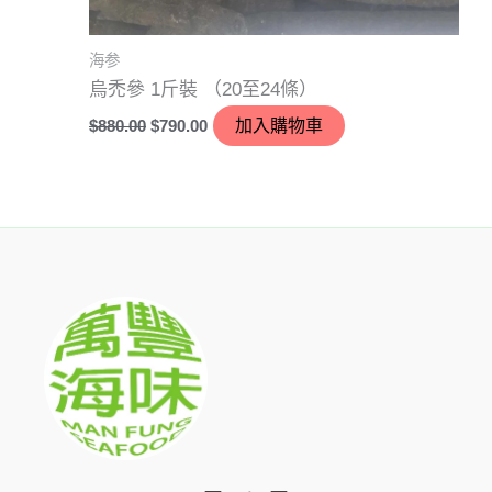
海参
烏禿參 1斤裝 （20至24條）
$
880.00
$
790.00
加入購物車