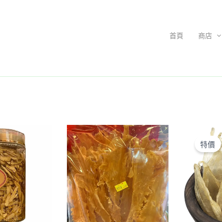
首頁
商店
此
產
特價
品
有
多
種
款