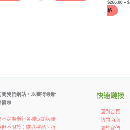
$
266.00
–
$
品
格
頁
面
選
擇
選
項
訪問我們網站，以獲得最新
快速鏈接
與優惠
回到首頁
會不定期舉行各種促銷與優
訪問商店
括但不限於：贈送禮品、折
關於我們