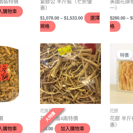
兩裝特價
紮膠公 半斤裝（七折優
美國花旗參
在
在
惠）
一）
入購物車
產
產
$
1,078.00
–
$
1,533.00
選擇
$
280.00
–
$
品
品
規格
格
頁
頁
面
面
選
選
此
擇
擇
產
特價
選
選
品
項
項
有
多
種
款
式。
花旗參
花膠
可
大特價
價
花旗參鬚4兩特價
花膠 半
在
惠）
入購物車
$
60.00
加入購物車
產