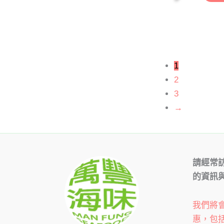
1
2
3
→
請經常
的資訊
我們將
惠，包