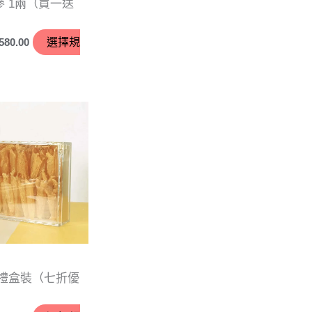
 1兩（買一送
580.00
選擇規
價
格
範
圍：
$266.00
到
$833.00
斤禮盒裝（七折優