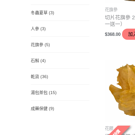
花旗參
冬蟲夏草
(3)
切片花旗參 2
一送一）
人參
(3)
$
368.00
加
花旗參
(5)
石斛
(4)
乾貨
(36)
湯包茶包
(15)
成藥保健
(9)
花膠
大特價