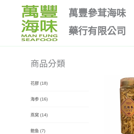
跳
萬豐參茸海味
至
主
藥行有限公司
要
內
容
商品分類
花膠
(18)
海参
(16)
燕窝
(14)
鲍鱼
(7)