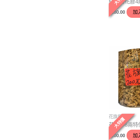
紐西蘭花膠4
$
180.00
加
花旗參
大特價
花旗參8兩特
$
200.00
加