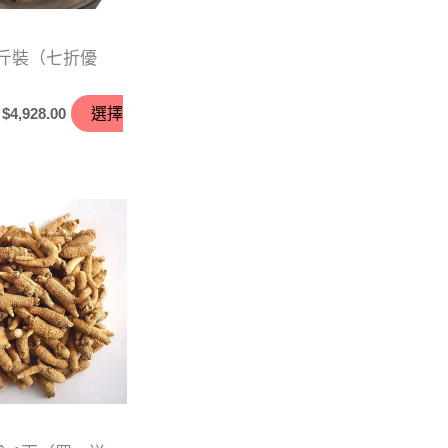
。
半斤裝（七折優
$
4,928.00
選擇
價
格
範
圍：
$280.00
到
$580.00