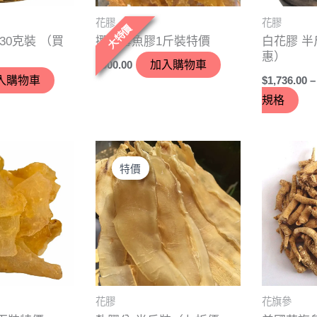
式
花膠
花膠
可
大特價
30克裝 （買
挪威雪魚膠1斤裝特價
白花膠 
在
惠）
$
800.00
加入購物車
產
入購物車
$
1,736.00
–
品
規格
頁
面
價
選
此
此
格
擇
產
產
特價
範
選
圍：
品
品
$1,078.00
項
有
有
到
$1,533.00
多
多
種
種
款
款
式。
式。
花膠
花旗參
可
可