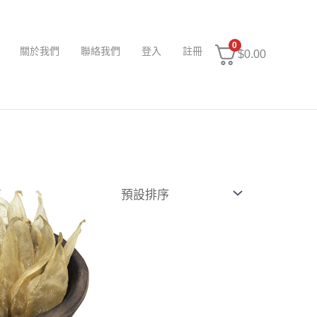
0
關於我們
聯絡我們
登入
註冊
$
0.00
價
格
範
圍：
$1,736.00
到
$4,928.00